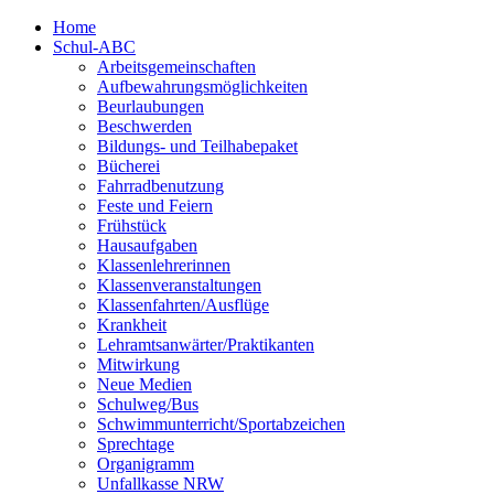
Home
Schul-ABC
Arbeitsgemeinschaften
Aufbewahrungsmöglichkeiten
Beurlaubungen
Beschwerden
Bildungs- und Teilhabepaket
Bücherei
Fahrradbenutzung
Feste und Feiern
Frühstück
Hausaufgaben
Klassenlehrerinnen
Klassenveranstaltungen
Klassenfahrten/Ausflüge
Krankheit
Lehramtsanwärter/Praktikanten
Mitwirkung
Neue Medien
Schulweg/Bus
Schwimmunterricht/Sportabzeichen
Sprechtage
Organigramm
Unfallkasse NRW