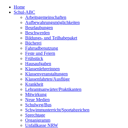
Home
Schul-ABC
Arbeitsgemeinschaften
Aufbewahrungsmöglichkeiten
Beurlaubungen
Beschwerden
Bildungs- und Teilhabepaket
Bücherei
Fahrradbenutzung
Feste und Feiern
Frühstück
Hausaufgaben
Klassenlehrerinnen
Klassenveranstaltungen
Klassenfahrten/Ausflüge
Krankheit
Lehramtsanwärter/Praktikanten
Mitwirkung
Neue Medien
Schulweg/Bus
Schwimmunterricht/Sportabzeichen
Sprechtage
Organigramm
Unfallkasse NRW