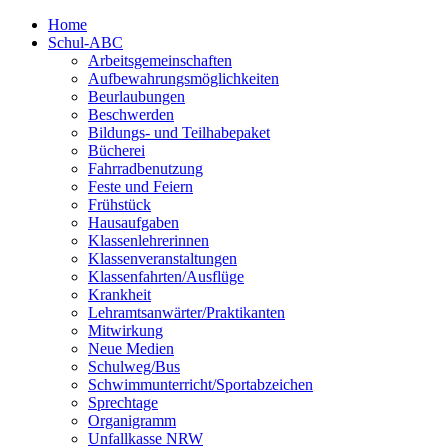
Home
Schul-ABC
Arbeitsgemeinschaften
Aufbewahrungsmöglichkeiten
Beurlaubungen
Beschwerden
Bildungs- und Teilhabepaket
Bücherei
Fahrradbenutzung
Feste und Feiern
Frühstück
Hausaufgaben
Klassenlehrerinnen
Klassenveranstaltungen
Klassenfahrten/Ausflüge
Krankheit
Lehramtsanwärter/Praktikanten
Mitwirkung
Neue Medien
Schulweg/Bus
Schwimmunterricht/Sportabzeichen
Sprechtage
Organigramm
Unfallkasse NRW