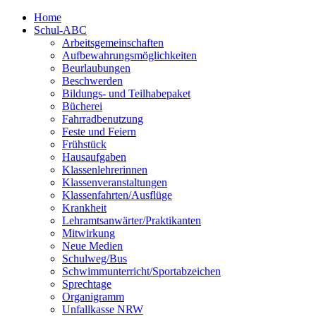
Home
Schul-ABC
Arbeitsgemeinschaften
Aufbewahrungsmöglichkeiten
Beurlaubungen
Beschwerden
Bildungs- und Teilhabepaket
Bücherei
Fahrradbenutzung
Feste und Feiern
Frühstück
Hausaufgaben
Klassenlehrerinnen
Klassenveranstaltungen
Klassenfahrten/Ausflüge
Krankheit
Lehramtsanwärter/Praktikanten
Mitwirkung
Neue Medien
Schulweg/Bus
Schwimmunterricht/Sportabzeichen
Sprechtage
Organigramm
Unfallkasse NRW