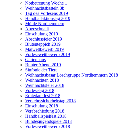
Notbetreuung Woche 1
Weihnachtsbasteln 3b
Tag des Vorlesens 2019
Handballaktionstag 2019
Mühle Nordhemmern
Abgeschnallt
Einschulung 2019
Abschlussfeier 2019
Blütenteppich 2019
Malwettbewerb 2019
Vorlesewettbewerb 2019
Gartenhaus
Bunter Abend 2019
Sinfonie der Tiere
Weihnachtsbasar Löschgruppe Nordhemmern 2018
Weihnachten 2018
Weihnachtsfeier 2018
Vorlesetag 2018
Erntedankfest 2018
Verkehrssicherheitstag 2018
Einschulung 2018
Verabschiedung 2018
Handballspielfest 2018
Bundesjugendspiele 2018
Vorlesewettbewerb 2018