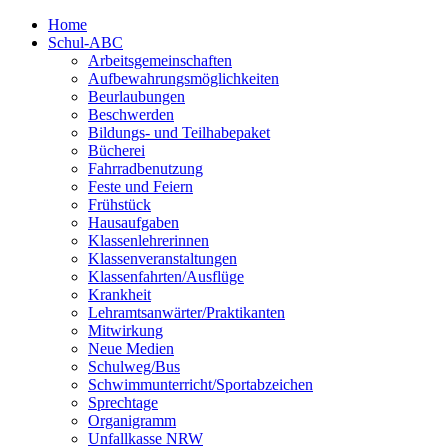
Home
Schul-ABC
Arbeitsgemeinschaften
Aufbewahrungsmöglichkeiten
Beurlaubungen
Beschwerden
Bildungs- und Teilhabepaket
Bücherei
Fahrradbenutzung
Feste und Feiern
Frühstück
Hausaufgaben
Klassenlehrerinnen
Klassenveranstaltungen
Klassenfahrten/Ausflüge
Krankheit
Lehramtsanwärter/Praktikanten
Mitwirkung
Neue Medien
Schulweg/Bus
Schwimmunterricht/Sportabzeichen
Sprechtage
Organigramm
Unfallkasse NRW