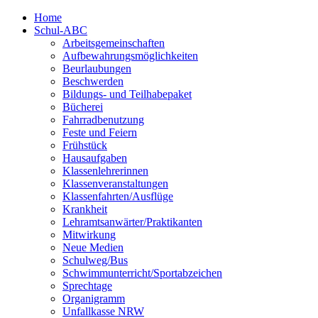
Home
Schul-ABC
Arbeitsgemeinschaften
Aufbewahrungsmöglichkeiten
Beurlaubungen
Beschwerden
Bildungs- und Teilhabepaket
Bücherei
Fahrradbenutzung
Feste und Feiern
Frühstück
Hausaufgaben
Klassenlehrerinnen
Klassenveranstaltungen
Klassenfahrten/Ausflüge
Krankheit
Lehramtsanwärter/Praktikanten
Mitwirkung
Neue Medien
Schulweg/Bus
Schwimmunterricht/Sportabzeichen
Sprechtage
Organigramm
Unfallkasse NRW