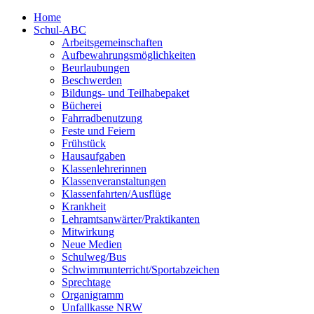
Home
Schul-ABC
Arbeitsgemeinschaften
Aufbewahrungsmöglichkeiten
Beurlaubungen
Beschwerden
Bildungs- und Teilhabepaket
Bücherei
Fahrradbenutzung
Feste und Feiern
Frühstück
Hausaufgaben
Klassenlehrerinnen
Klassenveranstaltungen
Klassenfahrten/Ausflüge
Krankheit
Lehramtsanwärter/Praktikanten
Mitwirkung
Neue Medien
Schulweg/Bus
Schwimmunterricht/Sportabzeichen
Sprechtage
Organigramm
Unfallkasse NRW