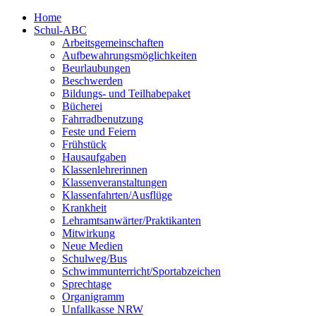
Home
Schul-ABC
Arbeitsgemeinschaften
Aufbewahrungsmöglichkeiten
Beurlaubungen
Beschwerden
Bildungs- und Teilhabepaket
Bücherei
Fahrradbenutzung
Feste und Feiern
Frühstück
Hausaufgaben
Klassenlehrerinnen
Klassenveranstaltungen
Klassenfahrten/Ausflüge
Krankheit
Lehramtsanwärter/Praktikanten
Mitwirkung
Neue Medien
Schulweg/Bus
Schwimmunterricht/Sportabzeichen
Sprechtage
Organigramm
Unfallkasse NRW